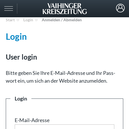
Start
Login
Anmelden / Abmelden
Login
User login
Bit­te ge­ben Sie Ih­re E-Mail-Adresse und Ihr Pass­
wort ein, um sich an der Web­site an­zu­mel­den.
Login
E-Mail-Adresse