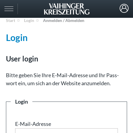
Start
Login
Anmelden / Abmelden
Login
User login
Bit­te ge­ben Sie Ih­re E-Mail-Adresse und Ihr Pass­
wort ein, um sich an der Web­site an­zu­mel­den.
Login
E-Mail-Adresse