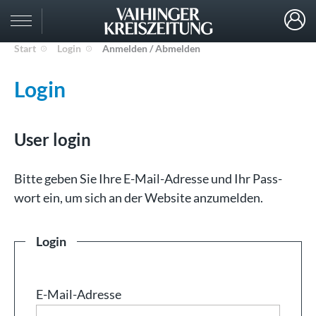
Start
Login
Anmelden / Abmelden
Login
User login
Bit­te ge­ben Sie Ih­re E-Mail-Adresse und Ihr Pass­
wort ein, um sich an der Web­site an­zu­mel­den.
Login
E-Mail-Adresse