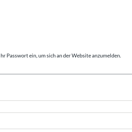
Ihr Pass­wort ein, um sich an der Web­site an­zu­mel­den.