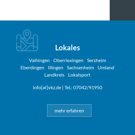
Lokales
Vaihingen
Oberriexingen
Sersheim
Eberdingen
Illingen
Sachsenheim
Umland
Landkreis
Lokalsport
info[at]vkz.de
| Tel.: 07042/91950
mehr erfahren