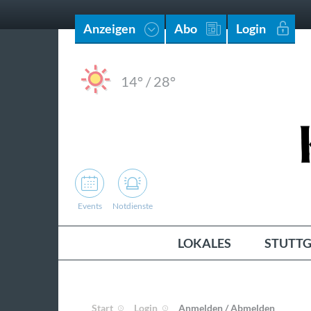
Anzeigen
Abo
Login
14°
/
28°
Events
Notdienste
LOKALES
STUTTG
Start
Login
Anmelden / Abmelden