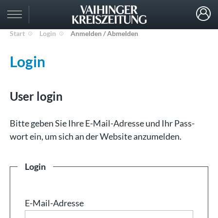
Start
Login
Anmelden / Abmelden
Login
User login
Bit­te ge­ben Sie Ih­re E-Mail-Adresse und Ihr Pass­
wort ein, um sich an der Web­site an­zu­mel­den.
Login
E-Mail-Adresse