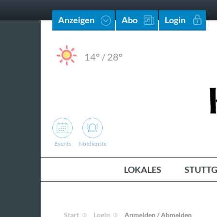
Anzeigen
Abo
Login
14°
/
28°
Events
Notdienste
LOKALES
STUTTG
Start
Login
Anmelden / Abmelden