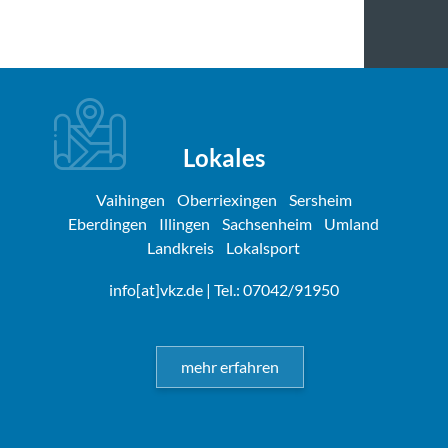
Lokales
Vaihingen
Oberriexingen
Sersheim
Eberdingen
Illingen
Sachsenheim
Umland
Landkreis
Lokalsport
info[at]vkz.de
| Tel.: 07042/91950
mehr erfahren