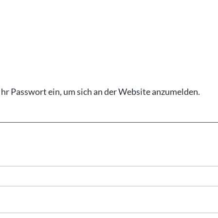
Ihr Pass­wort ein, um sich an der Web­site an­zu­mel­den.