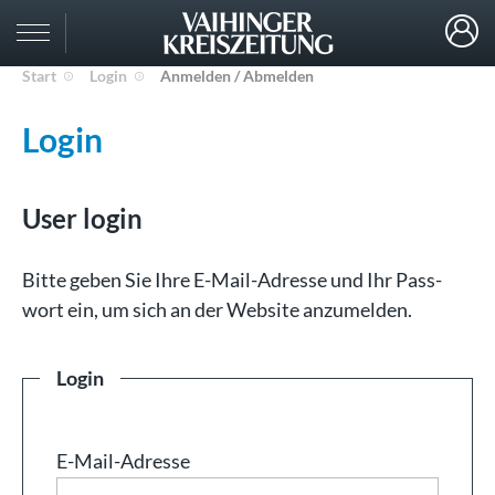
Start
Login
Anmelden / Abmelden
Login
User login
Bit­te ge­ben Sie Ih­re E-Mail-Adresse und Ihr Pass­
wort ein, um sich an der Web­site an­zu­mel­den.
Login
E-Mail-Adresse