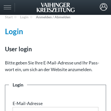
Start
Login
Anmelden / Abmelden
Login
User login
Bit­te ge­ben Sie Ih­re E-Mail-Adresse und Ihr Pass­
wort ein, um sich an der Web­site an­zu­mel­den.
Login
E-Mail-Adresse