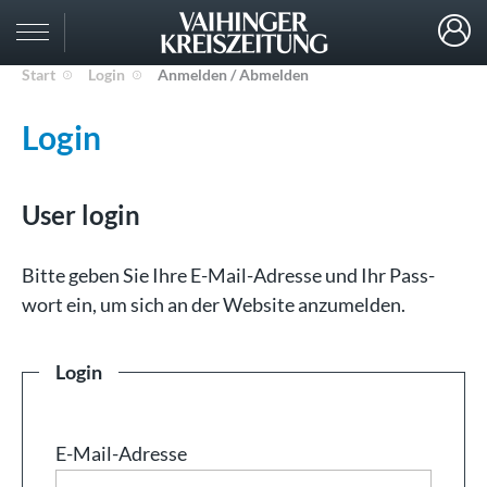
Start
Login
Anmelden / Abmelden
Login
User login
Bit­te ge­ben Sie Ih­re E-Mail-Adresse und Ihr Pass­
wort ein, um sich an der Web­site an­zu­mel­den.
Login
E-Mail-Adresse