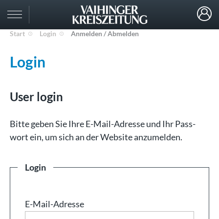
Start
Login
Anmelden / Abmelden
Login
User login
Bit­te ge­ben Sie Ih­re E-Mail-Adresse und Ihr Pass­
wort ein, um sich an der Web­site an­zu­mel­den.
Login
E-Mail-Adresse