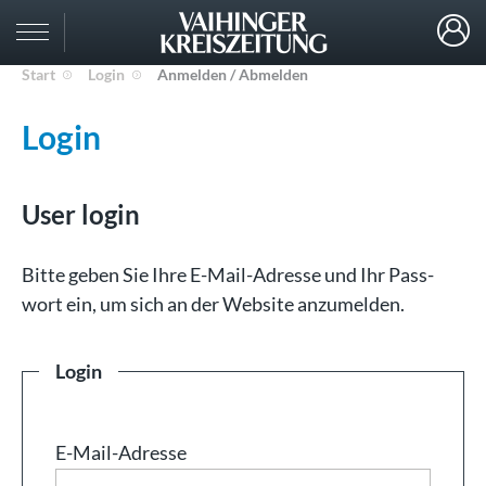
Start
Login
Anmelden / Abmelden
Login
User login
Bit­te ge­ben Sie Ih­re E-Mail-Adresse und Ihr Pass­
wort ein, um sich an der Web­site an­zu­mel­den.
Login
E-Mail-Adresse