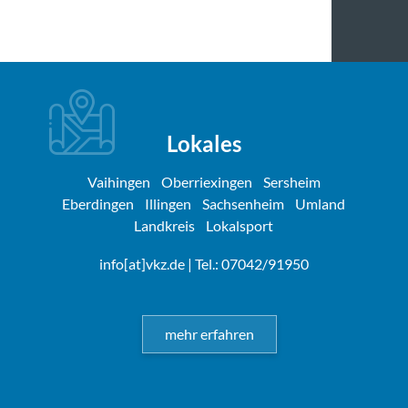
Lokales
Vaihingen
Oberriexingen
Sersheim
Eberdingen
Illingen
Sachsenheim
Umland
Landkreis
Lokalsport
info[at]vkz.de
| Tel.: 07042/91950
mehr erfahren