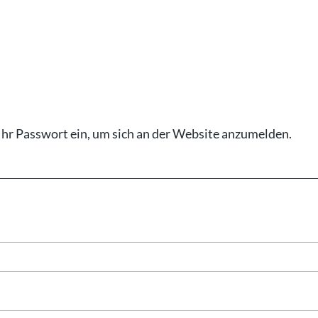
Ihr Pass­wort ein, um sich an der Web­site an­zu­mel­den.