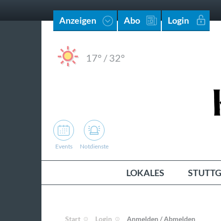
Anzeigen
Abo
Login
17°
/
32°
Events
Notdienste
LOKALES
STUTTG
Start
Login
Anmelden / Abmelden