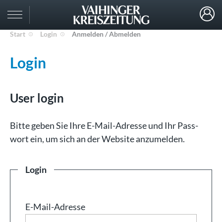
Start
Login
Anmelden / Abmelden
Login
User login
Bit­te ge­ben Sie Ih­re E-Mail-Adresse und Ihr Pass­
wort ein, um sich an der Web­site an­zu­mel­den.
Login
E-Mail-Adresse