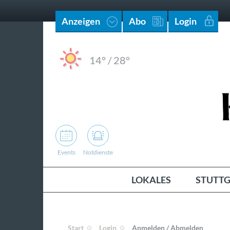
Anzeigen
Abo
Login
14°
/
28°
Events
Notdienste
LOKALES
STUTTG
Start
Login
Anmelden / Abmelden