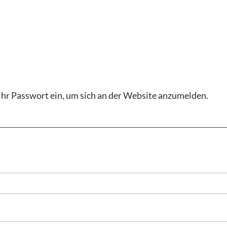
Ihr Pass­wort ein, um sich an der Web­site an­zu­mel­den.