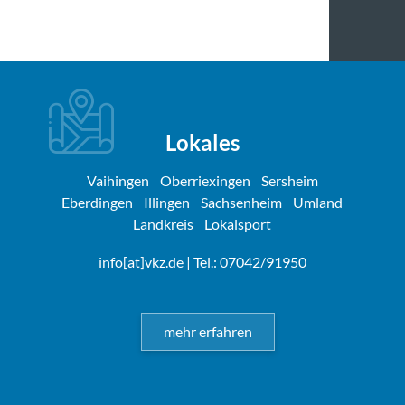
Lokales
Vaihingen
Oberriexingen
Sersheim
Eberdingen
Illingen
Sachsenheim
Umland
Landkreis
Lokalsport
info[at]vkz.de
| Tel.: 07042/91950
mehr erfahren