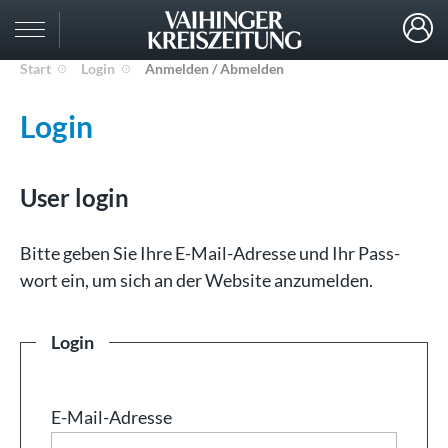
Start
Login
Anmelden / Abmelden
Login
User login
Bit­te ge­ben Sie Ih­re E-Mail-Adresse und Ihr Pass­
wort ein, um sich an der Web­site an­zu­mel­den.
Login
E-Mail-Adresse