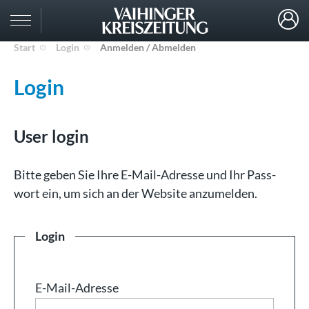
Start
Login
Anmelden / Abmelden
Login
User login
Bit­te ge­ben Sie Ih­re E-Mail-Adresse und Ihr Pass­
wort ein, um sich an der Web­site an­zu­mel­den.
Login
E-Mail-Adresse