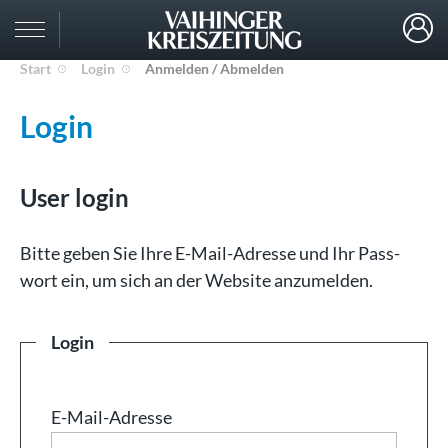
Start
Login
Anmelden / Abmelden
Login
User login
Bit­te ge­ben Sie Ih­re E-Mail-Adresse und Ihr Pass­
wort ein, um sich an der Web­site an­zu­mel­den.
Login
E-Mail-Adresse