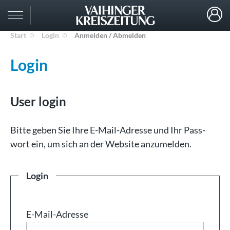
Start
Login
Anmelden / Abmelden
Login
User login
Bit­te ge­ben Sie Ih­re E-Mail-Adresse und Ihr Pass­
wort ein, um sich an der Web­site an­zu­mel­den.
Login
E-Mail-Adresse