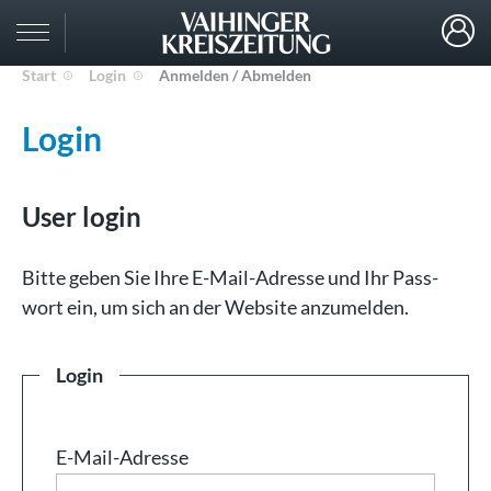
Start
Login
Anmelden / Abmelden
Login
User login
Bit­te ge­ben Sie Ih­re E-Mail-Adresse und Ihr Pass­
wort ein, um sich an der Web­site an­zu­mel­den.
Login
E-Mail-Adresse