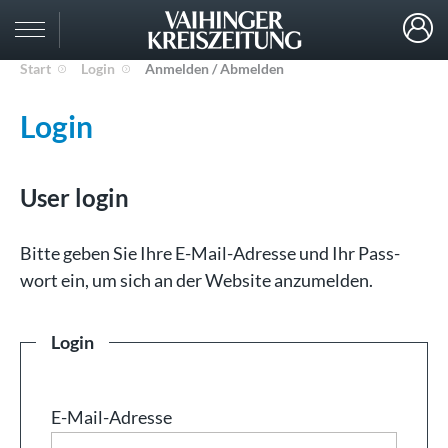
Start
Login
Anmelden / Abmelden
Login
User login
Bit­te ge­ben Sie Ih­re E-Mail-Adresse und Ihr Pass­
wort ein, um sich an der Web­site an­zu­mel­den.
Login
E-Mail-Adresse