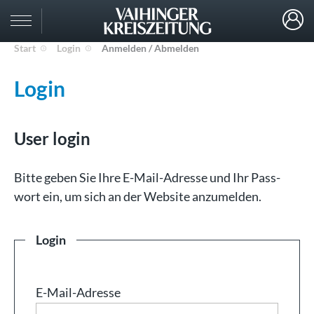
Start
Login
Anmelden / Abmelden
Login
User login
Bit­te ge­ben Sie Ih­re E-Mail-Adresse und Ihr Pass­
wort ein, um sich an der Web­site an­zu­mel­den.
Login
E-Mail-Adresse