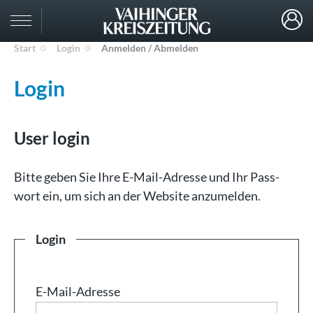
Start
Login
Anmelden / Abmelden
Login
User login
Bit­te ge­ben Sie Ih­re E-Mail-Adresse und Ihr Pass­
wort ein, um sich an der Web­site an­zu­mel­den.
Login
E-Mail-Adresse