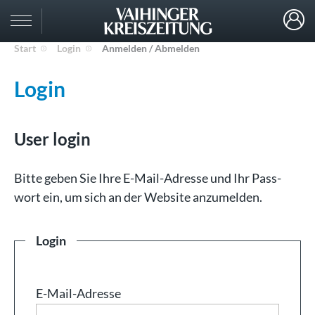
Start
Login
Anmelden / Abmelden
Login
User login
Bit­te ge­ben Sie Ih­re E-Mail-Adresse und Ihr Pass­
wort ein, um sich an der Web­site an­zu­mel­den.
Login
E-Mail-Adresse