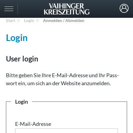
Start
Login
Anmelden / Abmelden
Login
User login
Bit­te ge­ben Sie Ih­re E-Mail-Adresse und Ihr Pass­
wort ein, um sich an der Web­site an­zu­mel­den.
Login
E-Mail-Adresse