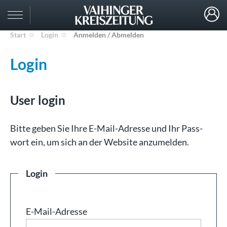
Start
Login
Anmelden / Abmelden
Login
User login
Bit­te ge­ben Sie Ih­re E-Mail-Adresse und Ihr Pass­
wort ein, um sich an der Web­site an­zu­mel­den.
Login
E-Mail-Adresse