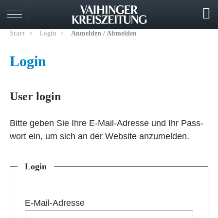
Start
Login
Anmelden / Abmelden
Login
User login
Bit­te ge­ben Sie Ih­re E-Mail-Adresse und Ihr Pass­
wort ein, um sich an der Web­site an­zu­mel­den.
Login
E-Mail-Adresse