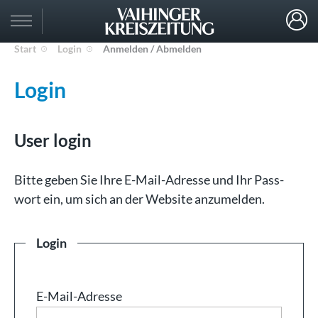
Start
Login
Anmelden / Abmelden
Login
User login
Bit­te ge­ben Sie Ih­re E-Mail-Adresse und Ihr Pass­
wort ein, um sich an der Web­site an­zu­mel­den.
Login
E-Mail-Adresse