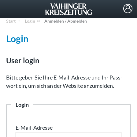
Start
Login
Anmelden / Abmelden
Login
User login
Bit­te ge­ben Sie Ih­re E-Mail-Adresse und Ihr Pass­
wort ein, um sich an der Web­site an­zu­mel­den.
Login
E-Mail-Adresse