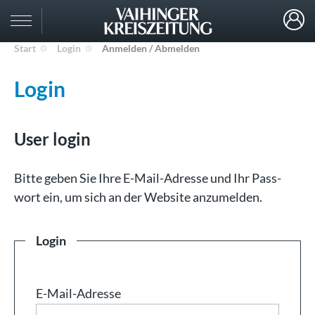
Start
Login
Anmelden / Abmelden
Login
User login
Bit­te ge­ben Sie Ih­re E-Mail-Adresse und Ihr Pass­
wort ein, um sich an der Web­site an­zu­mel­den.
Login
E-Mail-Adresse