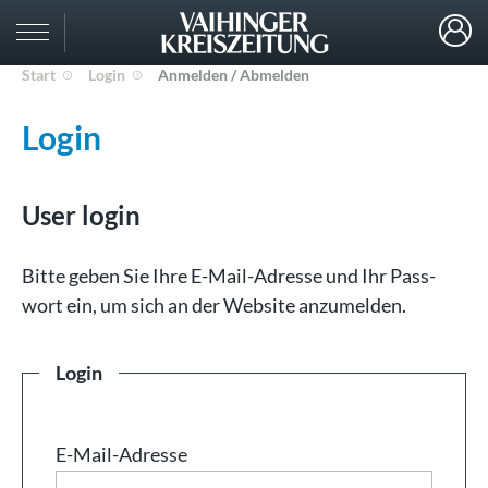
Start
Login
Anmelden / Abmelden
Login
User login
Bit­te ge­ben Sie Ih­re E-Mail-Adresse und Ihr Pass­
wort ein, um sich an der Web­site an­zu­mel­den.
Login
E-Mail-Adresse