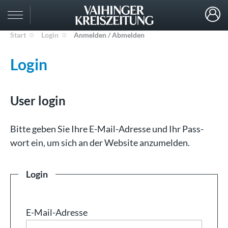
Start
Login
Anmelden / Abmelden
Login
User login
Bit­te ge­ben Sie Ih­re E-Mail-Adresse und Ihr Pass­
wort ein, um sich an der Web­site an­zu­mel­den.
Login
E-Mail-Adresse