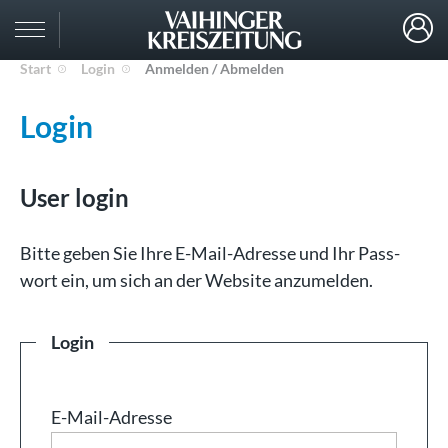
Start
Login
Anmelden / Abmelden
Login
User login
Bit­te ge­ben Sie Ih­re E-Mail-Adresse und Ihr Pass­
wort ein, um sich an der Web­site an­zu­mel­den.
Login
E-Mail-Adresse