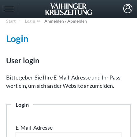
Start
Login
Anmelden / Abmelden
Login
User login
Bit­te ge­ben Sie Ih­re E-Mail-Adresse und Ihr Pass­
wort ein, um sich an der Web­site an­zu­mel­den.
Login
E-Mail-Adresse