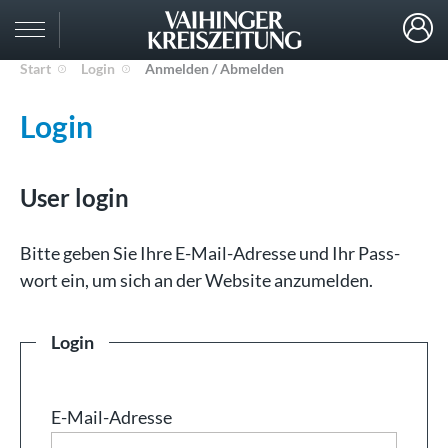
Start
Login
Anmelden / Abmelden
Login
User login
Bit­te ge­ben Sie Ih­re E-Mail-Adresse und Ihr Pass­
wort ein, um sich an der Web­site an­zu­mel­den.
Login
E-Mail-Adresse