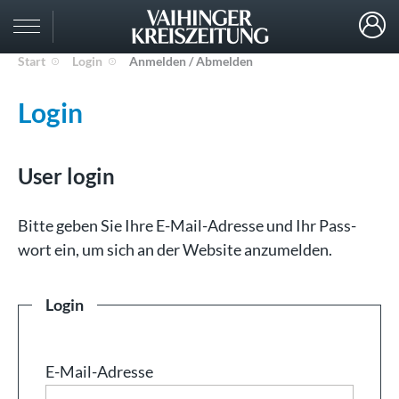
Start
Login
Anmelden / Abmelden
Login
User login
Bit­te ge­ben Sie Ih­re E-Mail-Adresse und Ihr Pass­
wort ein, um sich an der Web­site an­zu­mel­den.
Login
E-Mail-Adresse