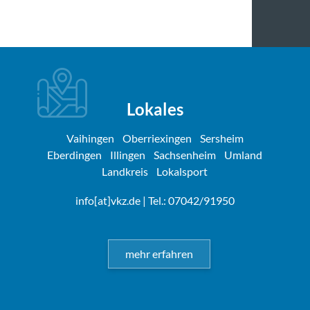
Lokales
Vaihingen
Oberriexingen
Sersheim
Eberdingen
Illingen
Sachsenheim
Umland
Landkreis
Lokalsport
info[at]vkz.de
| Tel.: 07042/91950
mehr erfahren