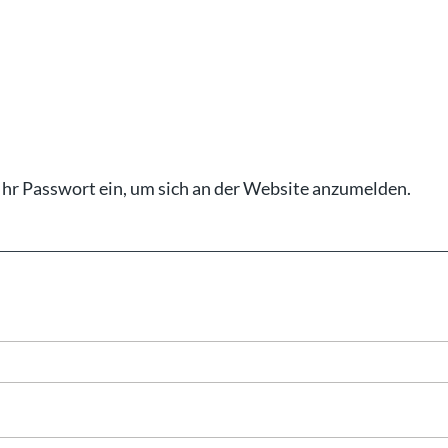
Ihr Pass­wort ein, um sich an der Web­site an­zu­mel­den.