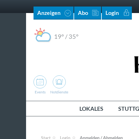
Anzeigen
Abo
Login
19°
/
35°
Events
Notdienste
LOKALES
STUTTG
Start
Login
Anmelden / Abmelden