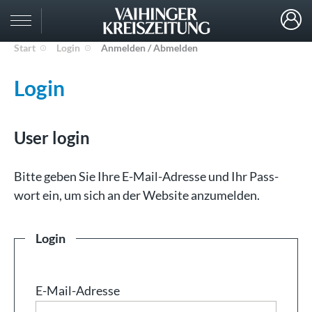
Start
Login
Anmelden / Abmelden
Login
User login
Bit­te ge­ben Sie Ih­re E-Mail-Adresse und Ihr Pass­
wort ein, um sich an der Web­site an­zu­mel­den.
Login
E-Mail-Adresse