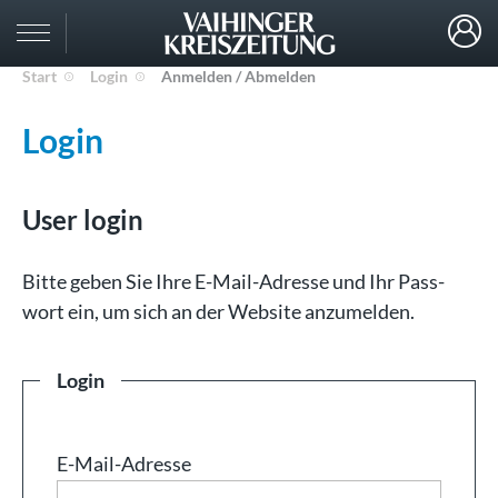
Start
Login
Anmelden / Abmelden
Login
User login
Bit­te ge­ben Sie Ih­re E-Mail-Adresse und Ihr Pass­
wort ein, um sich an der Web­site an­zu­mel­den.
Login
E-Mail-Adresse