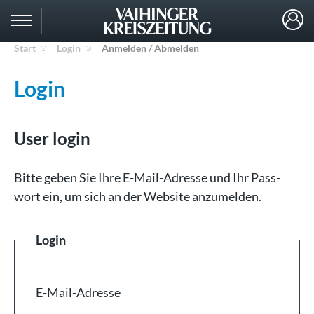
Start
Login
Anmelden / Abmelden
Login
User login
Bit­te ge­ben Sie Ih­re E-Mail-Adresse und Ihr Pass­
wort ein, um sich an der Web­site an­zu­mel­den.
Login
E-Mail-Adresse