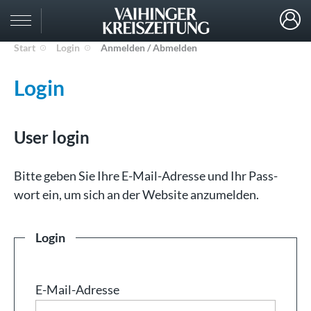
Start
Login
Anmelden / Abmelden
Login
User login
Bit­te ge­ben Sie Ih­re E-Mail-Adresse und Ihr Pass­
wort ein, um sich an der Web­site an­zu­mel­den.
Login
E-Mail-Adresse