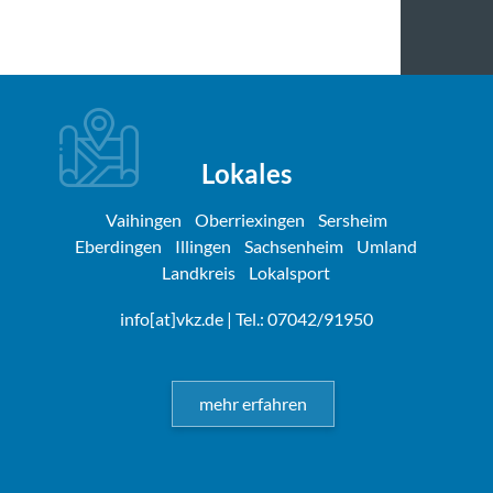
Lokales
Vaihingen
Oberriexingen
Sersheim
Eberdingen
Illingen
Sachsenheim
Umland
Landkreis
Lokalsport
info[at]vkz.de
| Tel.: 07042/91950
mehr erfahren