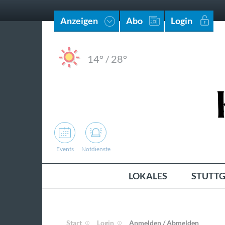
Anzeigen
Abo
Login
14°
/
28°
Events
Notdienste
LOKALES
STUTTG
Start
Login
Anmelden / Abmelden