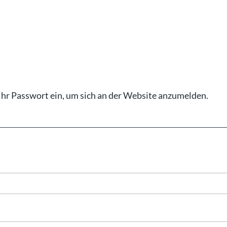
Ihr Pass­wort ein, um sich an der Web­site an­zu­mel­den.