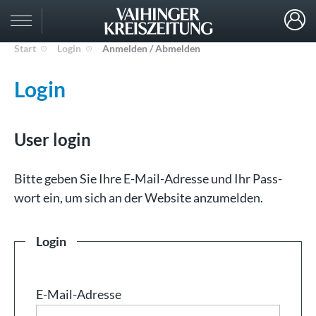
Start
Login
Anmelden / Abmelden
Login
User login
Bit­te ge­ben Sie Ih­re E-Mail-Adresse und Ihr Pass­
wort ein, um sich an der Web­site an­zu­mel­den.
Login
E-Mail-Adresse