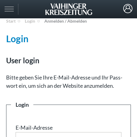
Start
Login
Anmelden / Abmelden
Login
User login
Bit­te ge­ben Sie Ih­re E-Mail-Adresse und Ihr Pass­
wort ein, um sich an der Web­site an­zu­mel­den.
Login
E-Mail-Adresse