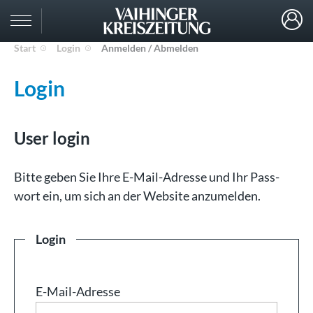
Start
Login
Anmelden / Abmelden
Login
User login
Bit­te ge­ben Sie Ih­re E-Mail-Adresse und Ihr Pass­
wort ein, um sich an der Web­site an­zu­mel­den.
Login
E-Mail-Adresse