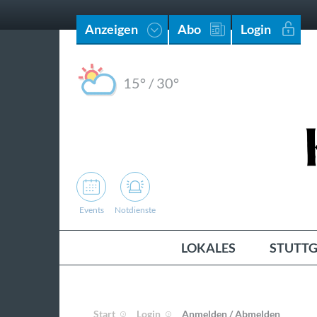
Anzeigen
Abo
Login
15°
/
30°
Events
Notdienste
LOKALES
STUTTG
Start
Login
Anmelden / Abmelden