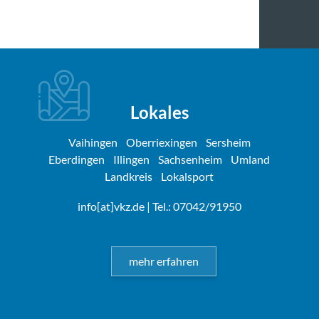
Lokales
Vaihingen
Oberriexingen
Sersheim
Eberdingen
Illingen
Sachsenheim
Umland
Landkreis
Lokalsport
info[at]vkz.de
| Tel.: 07042/91950
mehr erfahren