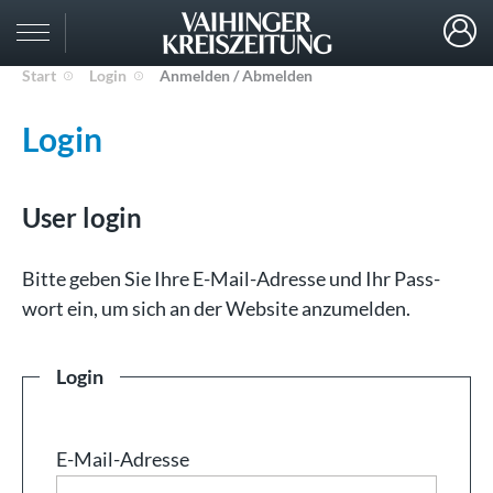
Start
Login
Anmelden / Abmelden
Login
User login
Bit­te ge­ben Sie Ih­re E-Mail-Adresse und Ihr Pass­
wort ein, um sich an der Web­site an­zu­mel­den.
Login
E-Mail-Adresse