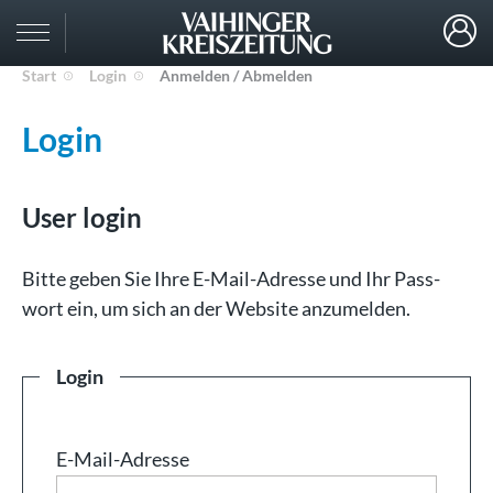
Start
Login
Anmelden / Abmelden
Login
User login
Bit­te ge­ben Sie Ih­re E-Mail-Adresse und Ihr Pass­
wort ein, um sich an der Web­site an­zu­mel­den.
Login
E-Mail-Adresse