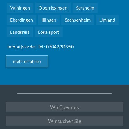
Vaihingen
Oberriexingen
Sersheim
Eberdingen
Illingen
Sachsenheim
Umland
Landkreis
Lokalsport
info[at]vkz.de
| Tel.: 07042/91950
mehr erfahren
Wir über uns
Wir suchen Sie