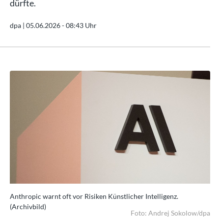
dürfte.
dpa |
05.06.2026 - 08:43 Uhr
Anthropic warnt oft vor Risiken Künstlicher Intelligenz.
Ant
(Archivbild)
(Ar
dpa
Foto: Andrej Sokolow/dpa