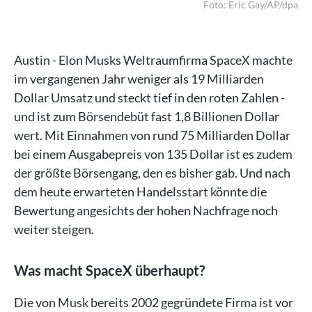
/dpa
Foto: Eric Gay/AP/dpa
Austin - Elon Musks Weltraumfirma SpaceX machte
im vergangenen Jahr weniger als 19 Milliarden
Dollar Umsatz und steckt tief in den roten Zahlen -
und ist zum Börsendebüt fast 1,8 Billionen Dollar
wert. Mit Einnahmen von rund 75 Milliarden Dollar
bei einem Ausgabepreis von 135 Dollar ist es zudem
der größte Börsengang, den es bisher gab. Und nach
dem heute erwarteten Handelsstart könnte die
Bewertung angesichts der hohen Nachfrage noch
weiter steigen.
Was macht SpaceX überhaupt?
Die von Musk bereits 2002 gegründete Firma ist vor